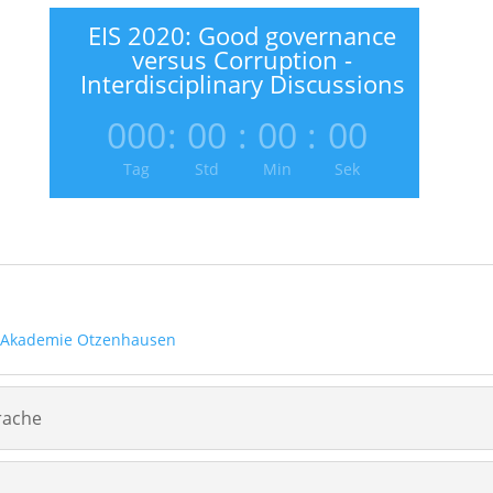
EIS 2020: Good governance
versus Corruption -
Interdisciplinary Discussions
000
:
00
:
00
:
00
Tag
Std
Min
Sek
 Akademie Otzenhausen
rache